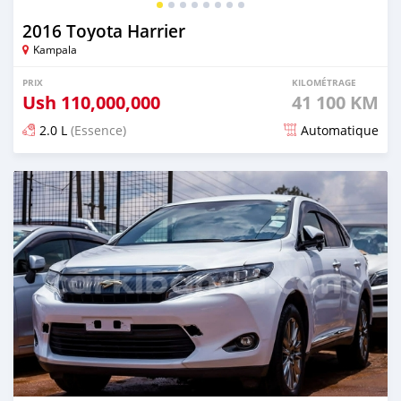
2016 Toyota Harrier
Kampala
PRIX
KILOMÉTRAGE
Ush
110,000,000
41 100 KM
2.0 L
(Essence)
Automatique
Publié il y a 4 jours