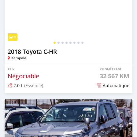
8
2018 Toyota C-HR
Kampala
PRIX
KILOMÉTRAGE
Négociable
32 567 KM
2.0 L
(Essence)
Automatique
Publié il y a 4 jours