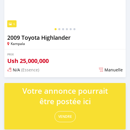
6
2009 Toyota Highlander
Kampala
PRIX
Ush
25,000,000
N/A
(Essence)
Manuelle
Publié il y a 4 jours
Votre annonce pourrait
être postée ici
VENDRE