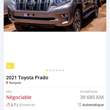
6
2021 Toyota Prado
Kampala
PRIX
KILOMÉTRAGE
Négociable
39 685 KM
2.7 L
(Essence)
Automatique