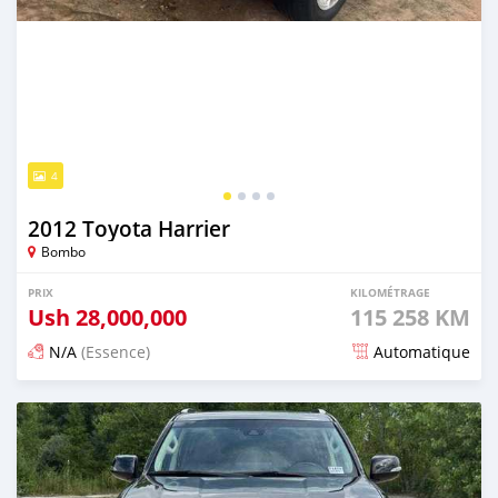
4
2012 Toyota Harrier
Bombo
PRIX
KILOMÉTRAGE
Ush
28,000,000
115 258 KM
N/A
(Essence)
Automatique
Publié il y a 3 mois