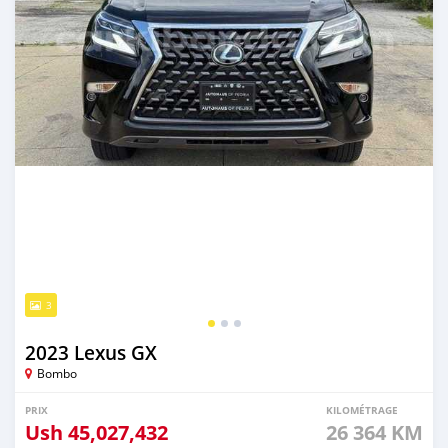
3
2023 Lexus GX
Bombo
PRIX
KILOMÉTRAGE
Ush
45,027,432
26 364 KM