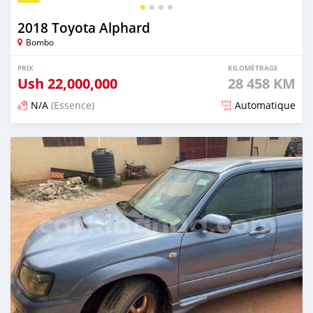
2018 Toyota Alphard
Bombo
PRIX
KILOMÉTRAGE
Ush
22,000,000
28 458 KM
N/A
(Essence)
Automatique
Publié il y a plus d'un an