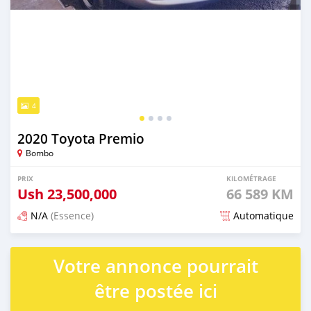
4
2020 Toyota Premio
Bombo
PRIX
KILOMÉTRAGE
Ush
23,500,000
66 589 KM
N/A
(Essence)
Automatique
Publié il y a plus d'un an
Votre annonce pourrait
être postée ici