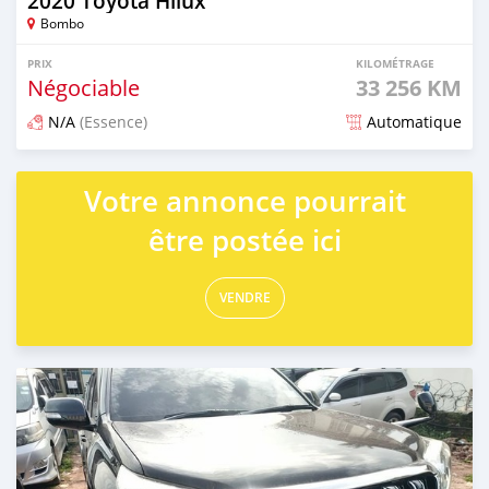
2020 Toyota Hilux
Bombo
PRIX
KILOMÉTRAGE
Négociable
33 256 KM
N/A
(Essence)
Automatique
Publié il y a plus d'un an
Votre annonce pourrait
être postée ici
VENDRE