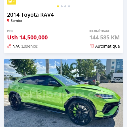
4
2014 Toyota RAV4
Bombo
PRIX
KILOMÉTRAGE
Ush
14,500,000
144 585 KM
N/A
(Essence)
Automatique
Publié il y a 4 mois