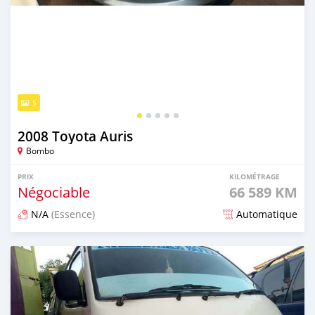
5
2008 Toyota Auris
Bombo
PRIX
KILOMÉTRAGE
Négociable
66 589 KM
N/A
(Essence)
Automatique
Publié il y a plus d'un an