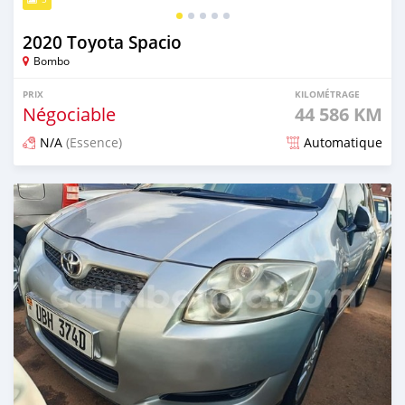
2020 Toyota Spacio
Bombo
PRIX
KILOMÉTRAGE
Négociable
44 586 KM
N/A
(Essence)
Automatique
Publié il y a plus d'un an