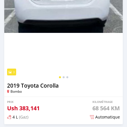
3
2019 Toyota Corolla
Bombo
PRIX
KILOMÉTRAGE
Ush
383,141
68 564 KM
4 L
(Gaz)
Automatique