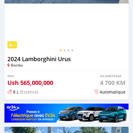
4
2024 Lamborghini Urus
Bombo
PRIX
KILOMÉTRAGE
Ush
565,000,000
4 700 KM
8 L
(Essence)
Automatique
Publié il y a 5 mois