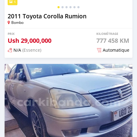
6
2011 Toyota Corolla Rumion
Bombo
PRIX
KILOMÉTRAGE
Ush
29,000,000
777 458 KM
N/A
(Essence)
Automatique
Publié il y a plus d'un an