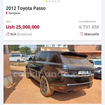
2012 Toyota Passo
Kampala
PRIX
KILOMÉTRAGE
Ush
25,000,000
6 731 KM
N/A
(Essence)
Manuelle
Publié il y a 2 jours