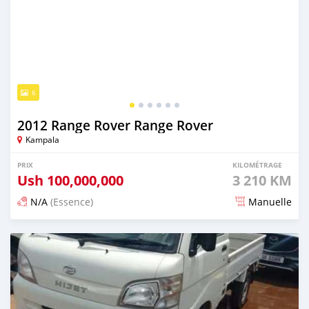
6
2012 Range Rover Range Rover
Kampala
PRIX
KILOMÉTRAGE
Ush
100,000,000
3 210 KM
N/A
(Essence)
Manuelle
Publié il y a 2 jours