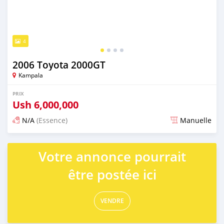
4
2006 Toyota 2000GT
Kampala
PRIX
Ush
6,000,000
N/A
(Essence)
Manuelle
Publié il y a 2 jours
Votre annonce pourrait
être postée ici
VENDRE