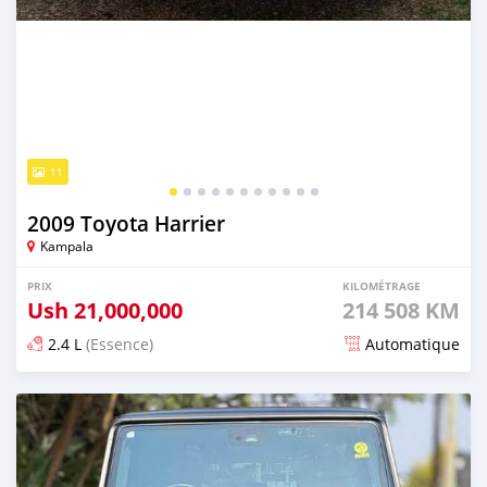
11
2009 Toyota Harrier
Kampala
PRIX
KILOMÉTRAGE
Ush
21,000,000
214 508 KM
2.4 L
(Essence)
Automatique
Publié il y a environ 4 heures