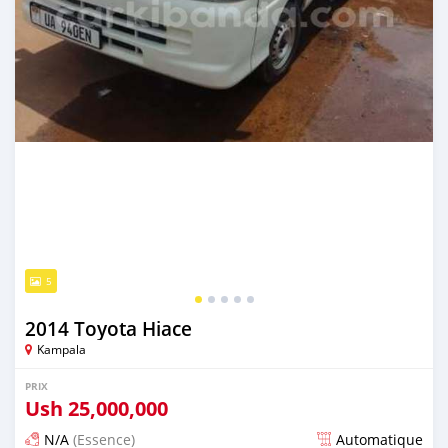
5
2014 Toyota Hiace
Kampala
PRIX
Ush
25,000,000
N/A
(Essence)
Automatique