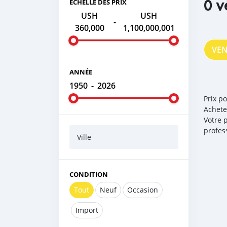
0 v
ÉCHELLE DES PRIX
USH
USH
-
360,000
1,100,000,001
VE
ANNÉE
1950
-
2026
Prix p
Achete
Votre 
profes
Ville
CONDITION
Tout
Neuf
Occasion
Import