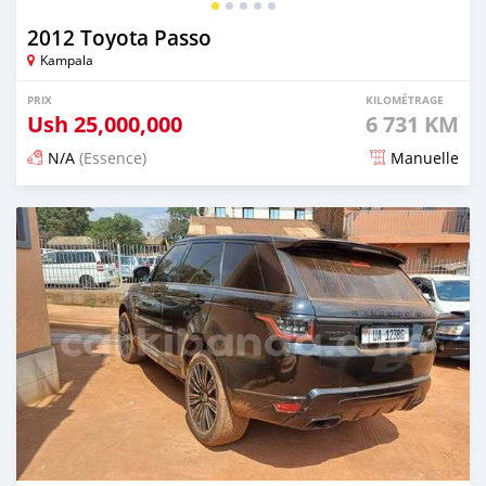
2012 Toyota Passo
Kampala
PRIX
KILOMÉTRAGE
Ush
25,000,000
6 731 KM
N/A
(Essence)
Manuelle
Publié il y a 2 jours