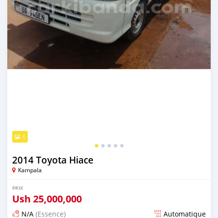
5
2014 Toyota Hiace
Kampala
PRIX
Ush
25,000,000
N/A
(Essence)
Automatique