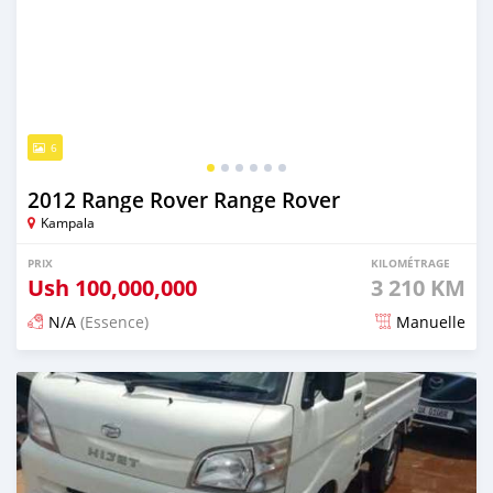
6
2012 Range Rover Range Rover
Kampala
PRIX
KILOMÉTRAGE
Ush
100,000,000
3 210 KM
N/A
(Essence)
Manuelle
Publié il y a 2 jours