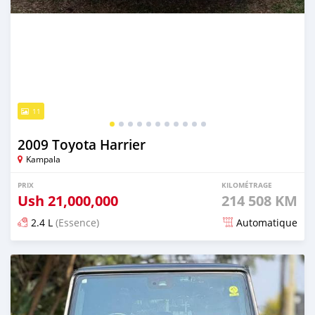
11
2009 Toyota Harrier
Kampala
PRIX
KILOMÉTRAGE
Ush
21,000,000
214 508 KM
2.4 L
(Essence)
Automatique
Publié il y a environ 2 heures