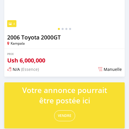
4
2006 Toyota 2000GT
Kampala
PRIX
Ush
6,000,000
N/A
(Essence)
Manuelle
Publié il y a 2 jours
Votre annonce pourrait
être postée ici
VENDRE