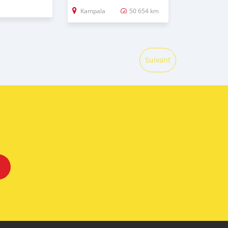
Kampala
50 654 km
Suivant