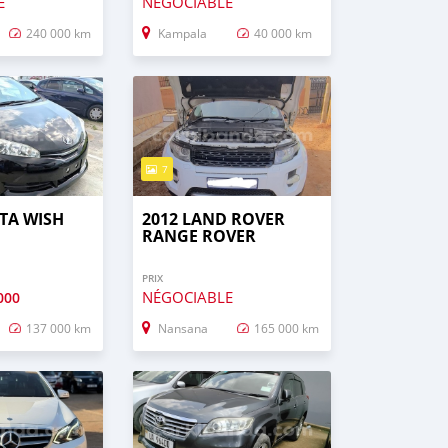
E
NÉGOCIABLE
240 000 km
Kampala
40 000 km
7
TA WISH
2012 LAND ROVER
RANGE ROVER
EVOQUE
PRIX
NÉGOCIABLE
000
137 000 km
Nansana
165 000 km