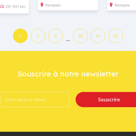
Kampala
Kampala
291 031 km
1
2
3
40
41
42
…
Souscrire à notre newsletter
Souscrire