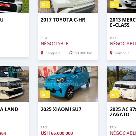
1
5
RU
2017 TOYOTA C-HR
2013 MERC
E–CLASS
PRIX
PRIX
NÉGOCIABLE
NÉGOCIABL
Kampala
50 000 km
Kampala
5
5
TA LAND
2025 XIAOMI SU7
2025 AC 37
ZAGATO
PRIX
PRIX
USH
NÉGOCIABL
864
65,000,000