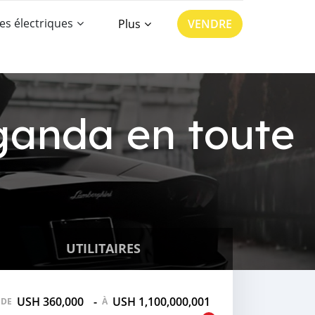
es électriques
Plus
VENDRE
ganda en toute
UTILITAIRES
USH 360,000
-
USH 1,100,000,001
DE
À