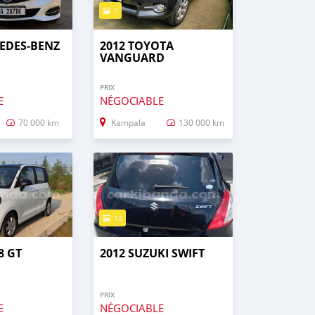
7
EDES‒BENZ
2012 TOYOTA
VANGUARD
PRIX
E
NÉGOCIABLE
70 000 km
Kampala
130 000 km
13
8 GT
2012 SUZUKI SWIFT
PRIX
E
NÉGOCIABLE