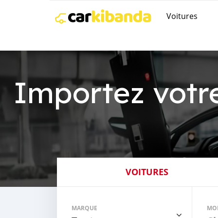
Voitures
Importez votr
VOITURES
MARQUE
MO