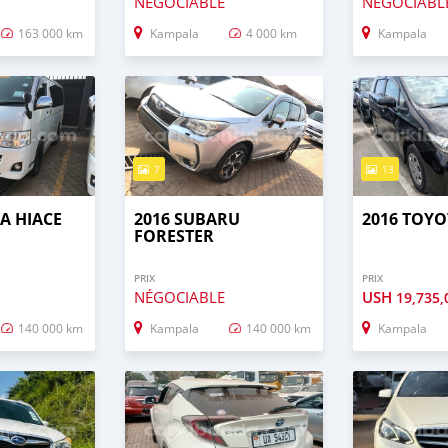
NÉGOCIABLE
NÉGOCIABL
163 000 km
Kampala
4 000 km
Kampala
7
13
A HIACE
2016 SUBARU
2016 TOYO
FORESTER
PRIX
PRIX
NÉGOCIABLE
USH
19,735,
140 000 km
Kampala
140 000 km
Kampala