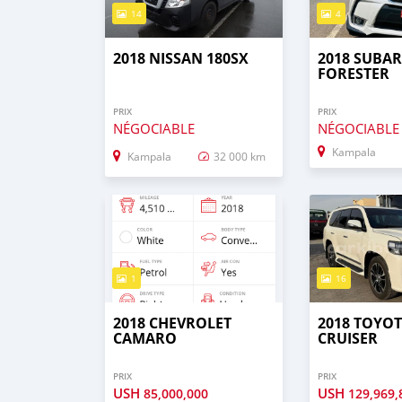
14
4
2018 NISSAN 180SX
2018 SUBA
FORESTER
PRIX
PRIX
NÉGOCIABLE
NÉGOCIABLE
Kampala
Kampala
32 000 km
1
16
2018 CHEVROLET
2018 TOYO
CAMARO
CRUISER
PRIX
PRIX
USH
USH
85,000,000
129,969,