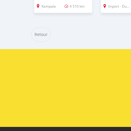
Kampala
4 510 km
Import - Dubai
Retour