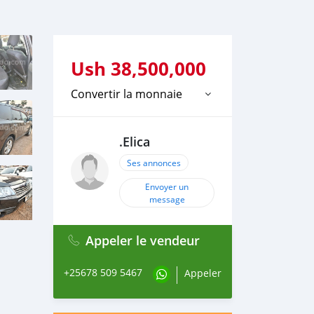
Ush
38,500,000
Convertir la monnaie
.Elica
Ses annonces
Envoyer un
message
Appeler le vendeur
+25678 509 5467
Appeler