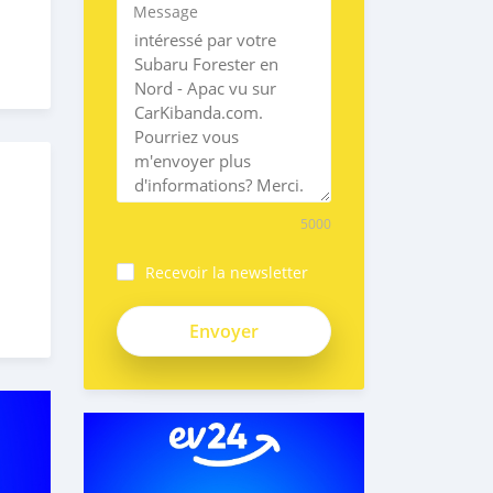
Message
5000
Recevoir la newsletter
4xAgHRmy16Erj3stPSgM