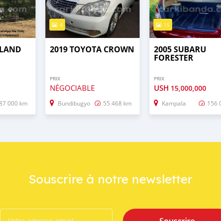
4
15
 LAND
2019 TOYOTA CROWN
2005 SUBARU
FORESTER
PRIX
PRIX
NÉGOCIABLE
USH
15,000,000
87 000 km
Bundibugyo
55 468 km
Kampala
156 
Souscrire à notre newsletter
Souscrire