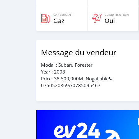
CARBURANT
CLIMATISATION
Gaz
Oui
Message du vendeur
Modal : Subaru Forester
Year : 2008
Price: 38,500,000M. Nogatiable📞
0750520869//0785095467