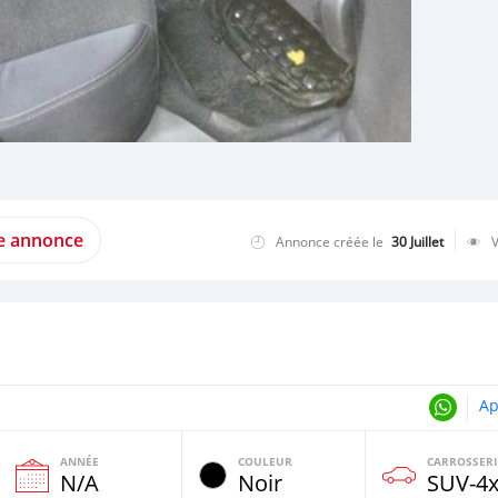
te annonce
Annonce créée le
30 Juillet
Ap
ANNÉE
COULEUR
CARROSSERI
N/A
Noir
SUV‒4