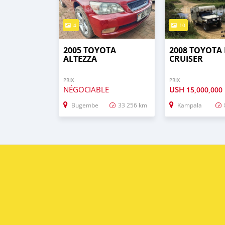
4
10
2005 TOYOTA
2008 TOYOTA
ALTEZZA
CRUISER
PRIX
PRIX
NÉGOCIABLE
USH
15,000,000
Bugembe
33 256 km
Kampala