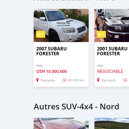
5
4
2007 SUBARU
2001 SUBARU
FORESTER
FORESTER
PRIX
PRIX
USH
NÉGOCIABLE
10,000,000
Kampala
90 000 km
Kampala
Autres SUV‒4x4 - Nord