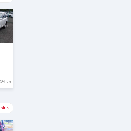
894 km
 plus