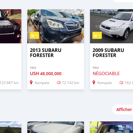
6
9
2013 SUBARU
2009 SUBARU
FORESTER
FORESTER
PRIX
PRIX
USH
NÉGOCIABLE
48,000,000
123 687 km
Kampala
72 142 km
Kampala
162 
Afficher