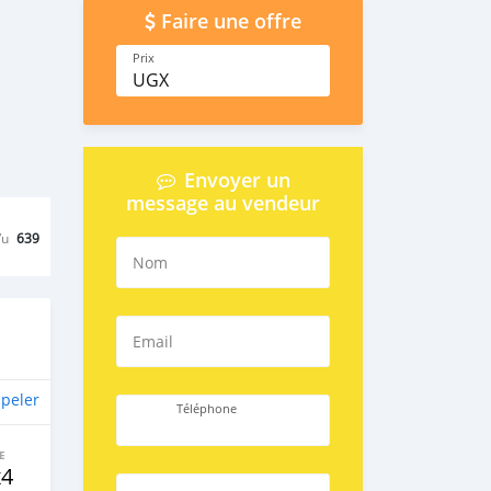
Faire une offre
Prix
UGX
Envoyer un
message au vendeur
Vu
639
Nom
Email
peler
Téléphone
E
x4