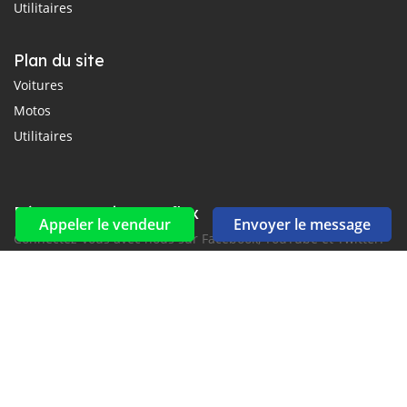
Utilitaires
Plan du site
Voitures
Motos
Utilitaires
Réseaux sociaux et flux
Appeler le vendeur
Envoyer le message
Connectez-vous avec nous sur Facebook, YouTube et Twitter.
Souscrire à la newsletter
aux alertes Email et SMS