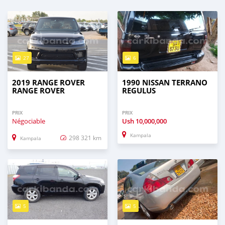
27
6
2019 RANGE ROVER
1990 NISSAN TERRANO
RANGE ROVER
REGULUS
PRIX
PRIX
Négociable
Ush
10,000,000
Kampala
298 321 km
Kampala
5
5