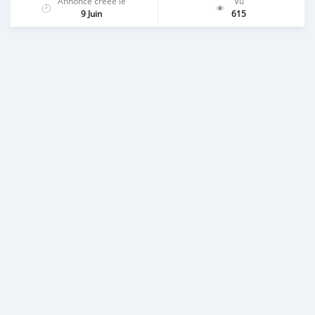
Annonce créée le
Vu
9 Juin
615