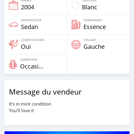
ANNÉE
COULEUR
2004
Blanc
CARROSSERIE
CARBURANT
Sedan
Essence
CLIMATISATION
VOLANT
Oui
Gauche
CONDITION
Occasion
Message du vendeur
It's in mint condition
You'll love it