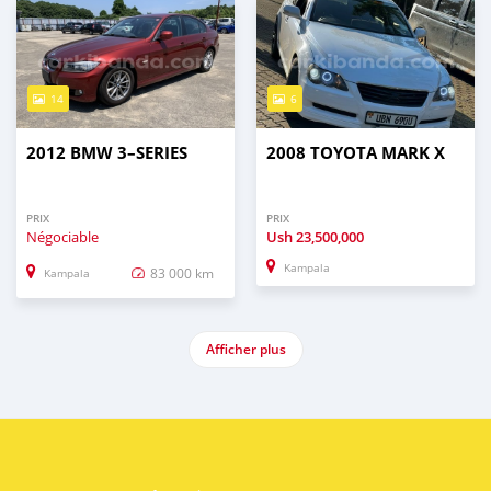
14
6
2012 BMW 3–SERIES
2008 TOYOTA MARK X
PRIX
PRIX
Négociable
Ush
23,500,000
Kampala
83 000 km
Kampala
Afficher plus