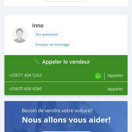
Inno
Ses annonces
Envoyer un message
Appeler le vendeur
+25677 424 5262
Appeler
+25670 604 4260
Appeler
Besoin de vendre votre voiture?
Nous allons vous aider!